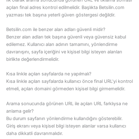
açılan final adres kontrol edilmelidir. Başlıkta Betsilin.com
yazması tek başına yeterli güven göstergesi değildir.
Betsilin.com ile benzer alan adları güvenli midir?
Benzer alan adları tek başına güvenli veya güvensiz kabul
edilemez. Kullanıcı alan adının tamamını, yönlendirme
davranışını, sayfa içeriğini ve kişisel bilgi isteyen alanları
birlikte değerlendirmelidir.
Kısa linkle açılan sayfalarda ne yapılmalı?
Kısa linkle açılan sayfalarda kullanıcı önce final URL’yi kontrol
etmeli, açılan domaini görmeden kişisel bilgi girmemelidir.
Arama sonucunda görünen URL ile açılan URL farklıysa ne
anlama gelir?
Bu durum sayfanın yönlendirme kullandığını gösterebilir.
Giriş ekranı veya kişisel bilgi isteyen alanlar varsa kullanıcı
daha dikkatli davranmalıdır.