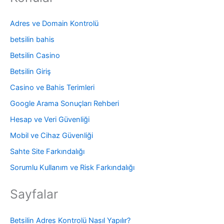
Adres ve Domain Kontrolü
betsilin bahis
Betsilin Casino
Betsilin Giriş
Casino ve Bahis Terimleri
Google Arama Sonuçları Rehberi
Hesap ve Veri Güvenliği
Mobil ve Cihaz Güvenliği
Sahte Site Farkındalığı
Sorumlu Kullanım ve Risk Farkındalığı
Sayfalar
Betsilin Adres Kontrolü Nasıl Yapılır?