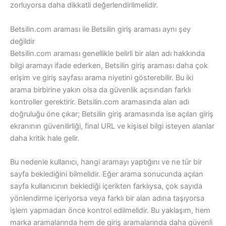
zorluyorsa daha dikkatli değerlendirilmelidir.
Betsilin.com araması ile Betsilin giriş araması aynı şey
değildir
Betsilin.com araması genellikle belirli bir alan adı hakkında
bilgi aramayı ifade ederken, Betsilin giriş araması daha çok
erişim ve giriş sayfası arama niyetini gösterebilir. Bu iki
arama birbirine yakın olsa da güvenlik açısından farklı
kontroller gerektirir. Betsilin.com aramasında alan adı
doğruluğu öne çıkar; Betsilin giriş aramasında ise açılan giriş
ekranının güvenilirliği, final URL ve kişisel bilgi isteyen alanlar
daha kritik hale gelir.
Bu nedenle kullanıcı, hangi aramayı yaptığını ve ne tür bir
sayfa beklediğini bilmelidir. Eğer arama sonucunda açılan
sayfa kullanıcının beklediği içerikten farklıysa, çok sayıda
yönlendirme içeriyorsa veya farklı bir alan adına taşıyorsa
işlem yapmadan önce kontrol edilmelidir. Bu yaklaşım, hem
marka aramalarında hem de giriş aramalarında daha güvenli