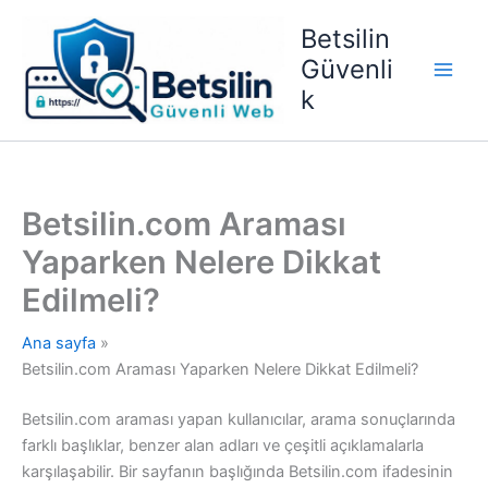
İçeriğe
Betsilin
atla
Güvenli
k
Betsilin.com Araması
Yaparken Nelere Dikkat
Edilmeli?
Ana sayfa
Betsilin.com Araması Yaparken Nelere Dikkat Edilmeli?
Betsilin.com araması yapan kullanıcılar, arama sonuçlarında
farklı başlıklar, benzer alan adları ve çeşitli açıklamalarla
karşılaşabilir. Bir sayfanın başlığında Betsilin.com ifadesinin