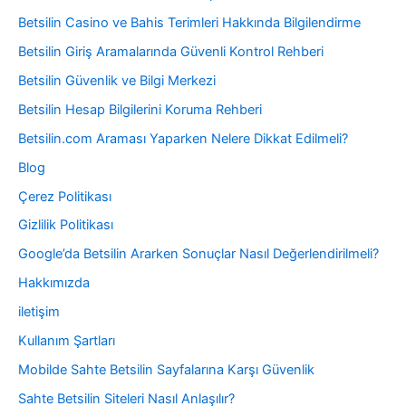
Betsilin Casino ve Bahis Terimleri Hakkında Bilgilendirme
Betsilin Giriş Aramalarında Güvenli Kontrol Rehberi
Betsilin Güvenlik ve Bilgi Merkezi
Betsilin Hesap Bilgilerini Koruma Rehberi
Betsilin.com Araması Yaparken Nelere Dikkat Edilmeli?
Blog
Çerez Politikası
Gizlilik Politikası
Google’da Betsilin Ararken Sonuçlar Nasıl Değerlendirilmeli?
Hakkımızda
iletişim
Kullanım Şartları
Mobilde Sahte Betsilin Sayfalarına Karşı Güvenlik
Sahte Betsilin Siteleri Nasıl Anlaşılır?