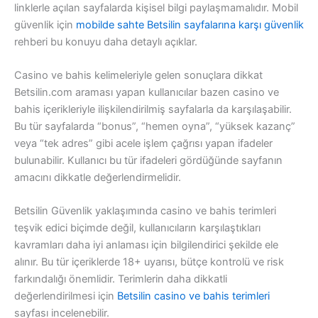
linklerle açılan sayfalarda kişisel bilgi paylaşmamalıdır. Mobil
güvenlik için
mobilde sahte Betsilin sayfalarına karşı güvenlik
rehberi bu konuyu daha detaylı açıklar.
Casino ve bahis kelimeleriyle gelen sonuçlara dikkat
Betsilin.com araması yapan kullanıcılar bazen casino ve
bahis içerikleriyle ilişkilendirilmiş sayfalarla da karşılaşabilir.
Bu tür sayfalarda “bonus”, “hemen oyna”, “yüksek kazanç”
veya “tek adres” gibi acele işlem çağrısı yapan ifadeler
bulunabilir. Kullanıcı bu tür ifadeleri gördüğünde sayfanın
amacını dikkatle değerlendirmelidir.
Betsilin Güvenlik yaklaşımında casino ve bahis terimleri
teşvik edici biçimde değil, kullanıcıların karşılaştıkları
kavramları daha iyi anlaması için bilgilendirici şekilde ele
alınır. Bu tür içeriklerde 18+ uyarısı, bütçe kontrolü ve risk
farkındalığı önemlidir. Terimlerin daha dikkatli
değerlendirilmesi için
Betsilin casino ve bahis terimleri
sayfası incelenebilir.