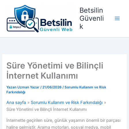
İçeriğe
Betsilin
atla
Güvenli
k
Süre Yönetimi ve Bilinçli
İnternet Kullanımı
Yazan
Uzman Yazar
/
21/06/2026
/
Sorumlu Kullanım ve Risk
Farkındalığı
Ana sayfa
Sorumlu Kullanım ve Risk Farkındalığı
Süre Yönetimi ve Bilinçli İnternet Kullanımı
İnternette geçirilen süre, günlük yaşamın önemli bir parçası
haline gelmiştir. Arama motorları, sosyal medya, mobil