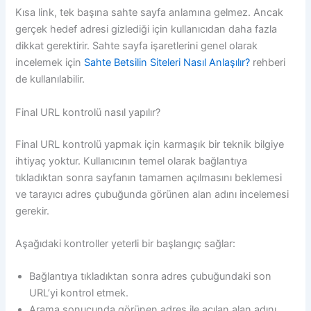
Kısa link, tek başına sahte sayfa anlamına gelmez. Ancak
gerçek hedef adresi gizlediği için kullanıcıdan daha fazla
dikkat gerektirir. Sahte sayfa işaretlerini genel olarak
incelemek için
Sahte Betsilin Siteleri Nasıl Anlaşılır?
rehberi
de kullanılabilir.
Final URL kontrolü nasıl yapılır?
Final URL kontrolü yapmak için karmaşık bir teknik bilgiye
ihtiyaç yoktur. Kullanıcının temel olarak bağlantıya
tıkladıktan sonra sayfanın tamamen açılmasını beklemesi
ve tarayıcı adres çubuğunda görünen alan adını incelemesi
gerekir.
Aşağıdaki kontroller yeterli bir başlangıç sağlar:
Bağlantıya tıkladıktan sonra adres çubuğundaki son
URL’yi kontrol etmek.
Arama sonucunda görünen adres ile açılan alan adını