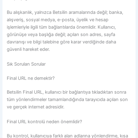
Bu alışkanlık, yalnızca Betsilin aramalarında değil; banka,
alışveriş, sosyal medya, e-posta, üyelik ve hesap
işlemleriyle ilgili tüm bağlantılarda önemlidir. Kullanıcı,
görünüşe veya başlığa değil; açılan son adres, sayfa
davranışı ve bilgi talebine göre karar verdiğinde daha
güvenli hareket eder.
Sık Sorulan Sorular
Final URL ne demektir?
Betsilin Final URL, kullanıcı bir bağlantıya tıkladıktan sonra
tüm yönlendirmeler tamamlandığında tarayıcıda açılan son
ve gerçek internet adresidir.
Final URL kontrolü neden önemlidir?
Bu kontrol, kullanıcıya farklı alan adlarına yönlendirme, kısa