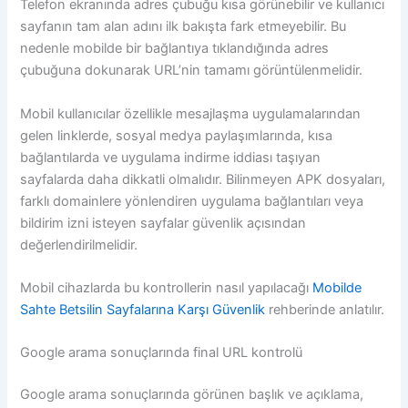
Telefon ekranında adres çubuğu kısa görünebilir ve kullanıcı
sayfanın tam alan adını ilk bakışta fark etmeyebilir. Bu
nedenle mobilde bir bağlantıya tıklandığında adres
çubuğuna dokunarak URL’nin tamamı görüntülenmelidir.
Mobil kullanıcılar özellikle mesajlaşma uygulamalarından
gelen linklerde, sosyal medya paylaşımlarında, kısa
bağlantılarda ve uygulama indirme iddiası taşıyan
sayfalarda daha dikkatli olmalıdır. Bilinmeyen APK dosyaları,
farklı domainlere yönlendiren uygulama bağlantıları veya
bildirim izni isteyen sayfalar güvenlik açısından
değerlendirilmelidir.
Mobil cihazlarda bu kontrollerin nasıl yapılacağı
Mobilde
Sahte Betsilin Sayfalarına Karşı Güvenlik
rehberinde anlatılır.
Google arama sonuçlarında final URL kontrolü
Google arama sonuçlarında görünen başlık ve açıklama,