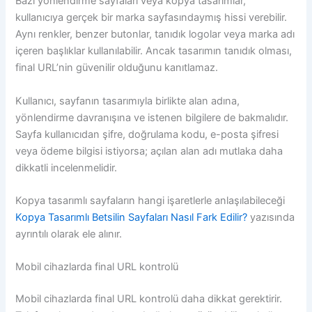
Bazı yönlendirme sayfaları veya kopya tasarımlar,
kullanıcıya gerçek bir marka sayfasındaymış hissi verebilir.
Aynı renkler, benzer butonlar, tanıdık logolar veya marka adı
içeren başlıklar kullanılabilir. Ancak tasarımın tanıdık olması,
final URL’nin güvenilir olduğunu kanıtlamaz.
Kullanıcı, sayfanın tasarımıyla birlikte alan adına,
yönlendirme davranışına ve istenen bilgilere de bakmalıdır.
Sayfa kullanıcıdan şifre, doğrulama kodu, e-posta şifresi
veya ödeme bilgisi istiyorsa; açılan alan adı mutlaka daha
dikkatli incelenmelidir.
Kopya tasarımlı sayfaların hangi işaretlerle anlaşılabileceği
Kopya Tasarımlı Betsilin Sayfaları Nasıl Fark Edilir?
yazısında
ayrıntılı olarak ele alınır.
Mobil cihazlarda final URL kontrolü
Mobil cihazlarda final URL kontrolü daha dikkat gerektirir.