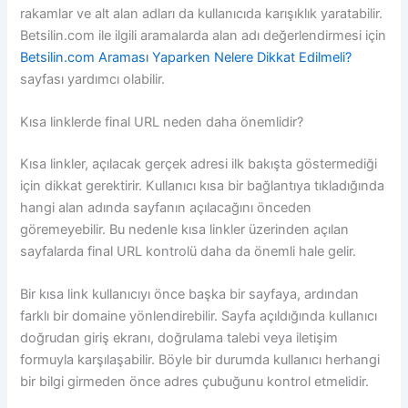
rakamlar ve alt alan adları da kullanıcıda karışıklık yaratabilir.
Betsilin.com ile ilgili aramalarda alan adı değerlendirmesi için
Betsilin.com Araması Yaparken Nelere Dikkat Edilmeli?
sayfası yardımcı olabilir.
Kısa linklerde final URL neden daha önemlidir?
Kısa linkler, açılacak gerçek adresi ilk bakışta göstermediği
için dikkat gerektirir. Kullanıcı kısa bir bağlantıya tıkladığında
hangi alan adında sayfanın açılacağını önceden
göremeyebilir. Bu nedenle kısa linkler üzerinden açılan
sayfalarda final URL kontrolü daha da önemli hale gelir.
Bir kısa link kullanıcıyı önce başka bir sayfaya, ardından
farklı bir domaine yönlendirebilir. Sayfa açıldığında kullanıcı
doğrudan giriş ekranı, doğrulama talebi veya iletişim
formuyla karşılaşabilir. Böyle bir durumda kullanıcı herhangi
bir bilgi girmeden önce adres çubuğunu kontrol etmelidir.